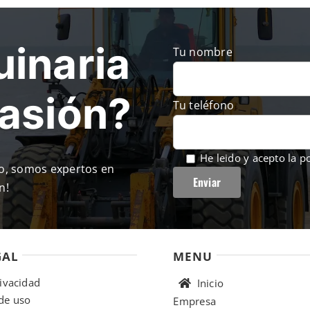
inaria
Tu nombre
casión?
Tu teléfono
He leido y acepto la
po
so, somos expertos en
n!
GAL
MENU
rivacidad
Inicio
de uso
Empresa