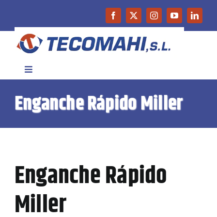
Saltar
al
contenido
Toggle
Navigation
Enganche Rápido Miller
Inicio
Empresa
Productos
Enganche Rápido
Maquinaria de Ocasión
Miller