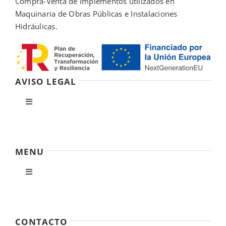
Compra-Venta de Implementos utilizados en
Maquinaria de Obras Públicas e Instalaciones
Hidráulicas.
AVISO LEGAL
Toggle
Navigation
Política de privacidad
MENU
Condiciones de uso
Toggle
Navigation
Ley de cookies
Inicio
CONTACTO