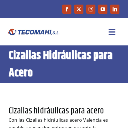
Saltar
al
contenido
Toggl
Navig
Cizallas Hidráulicas para
INICIO
Acero
EMPRESA
PRODUCTOS
Cizallas hidráulicas para acero
MAQUINARIA DE OCASIÓN
Con las Cizallas hidráulicas acero Valencia es
NOTICIAS
posible aplicar dos enfoques durante la