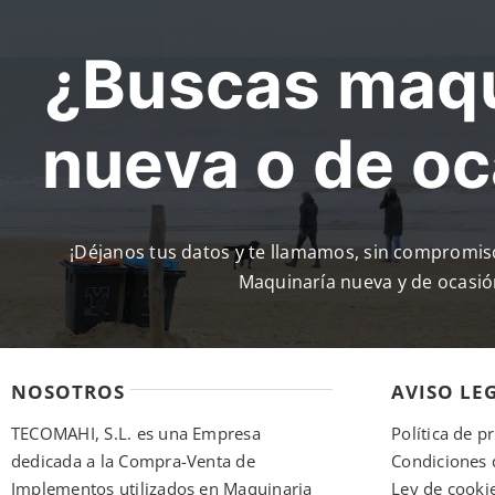
¿Buscas maqu
nueva o de o
¡Déjanos tus datos y te llamamos, sin compromi
Maquinaría nueva y de ocasió
NOSOTROS
AVISO LE
TECOMAHI, S.L. es una Empresa
Política de p
dedicada a la Compra-Venta de
Condiciones 
Implementos utilizados en Maquinaria
Ley de cooki