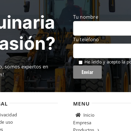
inaria
Tu nombre
casión?
Tu teléfono
He leido y acepto la
po
so, somos expertos en
n!
GAL
MENU
rivacidad
Inicio
de uso
Empresa
es
Productos