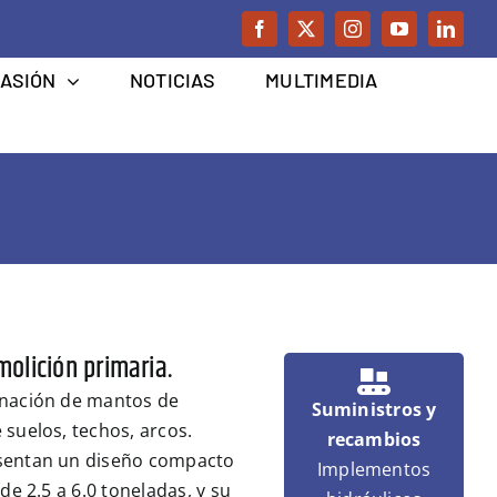
CASIÓN
NOTICIAS
MULTIMEDIA
molición primaria.
minación de mantos de
Suministros y
 suelos, techos, arcos.
recambios
esentan un diseño compacto
Implementos
de 2.5 a 6.0 toneladas, y su