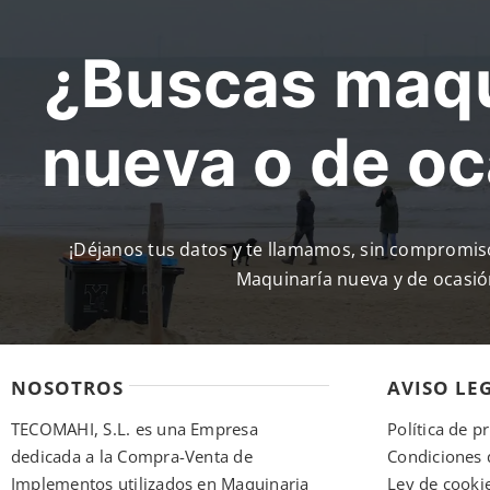
¿Buscas maqu
nueva o de o
¡Déjanos tus datos y te llamamos, sin compromi
Maquinaría nueva y de ocasió
NOSOTROS
AVISO LE
TECOMAHI, S.L. es una Empresa
Política de p
dedicada a la Compra-Venta de
Condiciones 
Implementos utilizados en Maquinaria
Ley de cooki