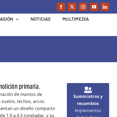
CASIÓN
NOTICIAS
MULTIMEDIA
molición primaria.
minación de mantos de
Suministros y
 suelos, techos, arcos.
recambios
esentan un diseño compacto
Implementos
de 1.9 a 4.5 toneladas, y su