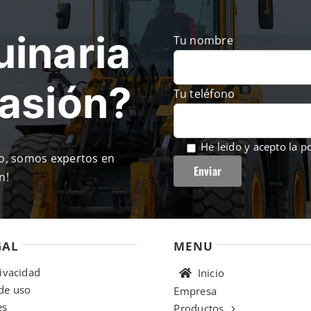
inaria
Tu nombre
casión?
Tu teléfono
He leido y acepto la
po
so, somos expertos en
n!
GAL
MENU
rivacidad
Inicio
de uso
Empresa
es
Productos