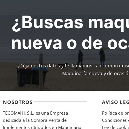
¿Buscas maqu
nueva o de o
¡Déjanos tus datos y te llamamos, sin compromi
Maquinaría nueva y de ocasió
NOSOTROS
AVISO LE
TECOMAHI, S.L. es una Empresa
Política de p
dedicada a la Compra-Venta de
Condiciones 
Implementos utilizados en Maquinaria
Ley de cooki