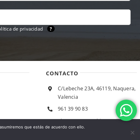
lítica de privacidad
?
CONTACTO
C/Lebeche 23A, 46119, Naquera,
Valencia
961 39 90 83
almacentecomahi@gmail.com
 asumiremos que estás de acuerdo con ello.