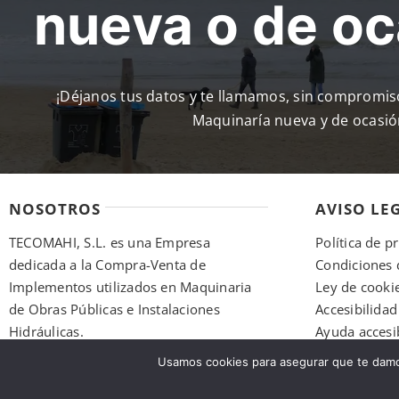
nueva o de o
¡Déjanos tus datos y te llamamos, sin compromi
Maquinaría nueva y de ocasió
NOSOTROS
AVISO LE
TECOMAHI, S.L. es una Empresa
Política de p
dedicada a la Compra-Venta de
Condiciones 
Implementos utilizados en Maquinaria
Ley de cooki
de Obras Públicas e Instalaciones
Accesibilidad
Hidráulicas.
Ayuda accesi
Mapa del siti
Usamos cookies para asegurar que te damos