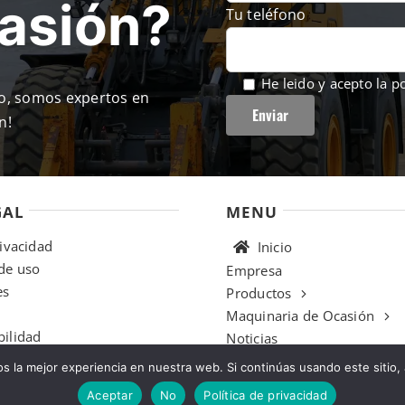
casión?
Tu teléfono
He leido y acepto la
po
so, somos expertos en
n!
GAL
MENU
rivacidad
Inicio
de uso
Empresa
es
Productos
Maquinaria de Ocasión
bilidad
Noticias
o
Multimedia
 la mejor experiencia en nuestra web. Si continúas usando este sitio,
Contacto
Aceptar
No
Política de privacidad