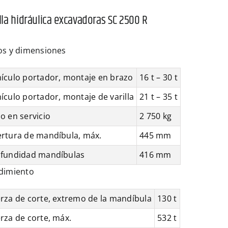
lla hidráulica excavadoras SC 2500 R
os y dimensiones
ículo portador, montaje en brazo
16 t – 30 t
ículo portador, montaje de varilla
21 t – 35 t
o en servicio
2 750 kg
rtura de mandíbula, máx.
445 mm
fundidad mandíbulas
416 mm
dimiento
rza de corte, extremo de la mandíbula
130 t
rza de corte, máx.
532 t