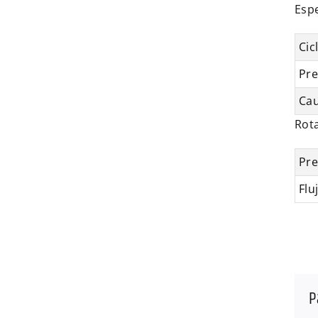
Espe
Cic
Pre
Cau
Rot
Pre
Flu
P