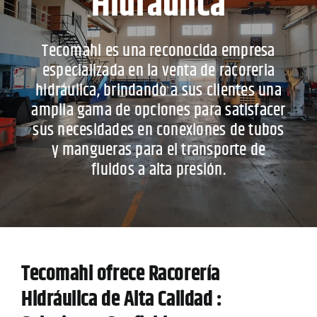
Hidráulica
MULTIMEDIA
Tecomahi es una reconocida empresa
especializada en la venta de racoreria
hidráulica, brindando a sus clientes una
CONTACTO
amplia gama de opciones para satisfacer
sus necesidades en conexiones de tubos
y mangueras para el transporte de
fluidos a alta presión.
Tecomahi ofrece Racorería
Hidráulica de Alta Calidad :