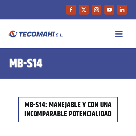
Saltar
al
contenido
Toggl
Navig
INICIO
MB-S14
EMPRESA
PRODUCTOS
MB-S14: MANEJABLE Y CON UNA
INCOMPARABLE POTENCIALIDAD
MAQUINARIA DE OCASIÓN
NOTICIAS