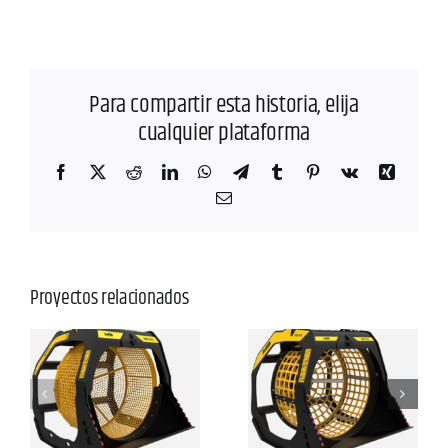
Para compartir esta historia, elija
cualquier plataforma
Facebook
X
Reddit
LinkedIn
WhatsApp
Telegram
Tumblr
Pinterest
Vk
Xing
Correo
electrónico
Proyectos relacionados