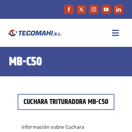
Saltar
al
contenido
Toggl
Navig
INICIO
MB-C50
EMPRESA
PRODUCTOS
CUCHARA TRITURADORA MB-C50
MAQUINARIA DE OCASIÓN
Información sobre Cuchara
NOTICIAS