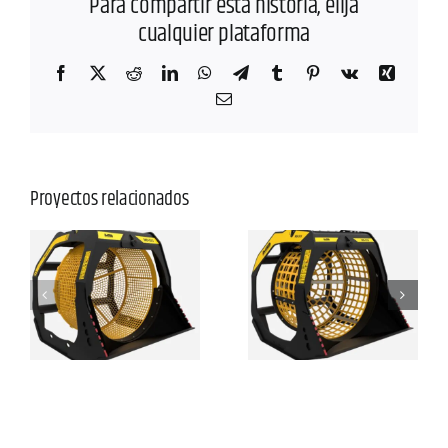
Para compartir esta historia, elija
cualquier plataforma
Facebook
X
Reddit
LinkedIn
WhatsApp
Telegram
Tumblr
Pinterest
Vk
Xing
Correo
electrónico
Proyectos relacionados