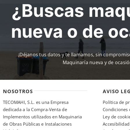
¿Buscas maqu
nueva o de o
¡Déjanos tus datos y te llamamos, sin compromi
Maquinaría nueva y de ocasió
NOSOTROS
AVISO LE
TECOMAHI, S.L. es una Empresa
Política de p
dedicada a la Compra-Venta de
Condiciones 
Implementos utilizados en Maquinaria
Ley de cooki
de Obras Públicas e Instalaciones
Accesibilidad