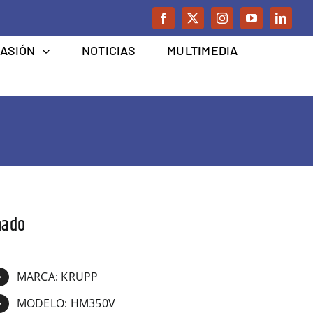
CASIÓN
NOTICIAS
MULTIMEDIA
nado
MARCA: KRUPP
MODELO: HM350V