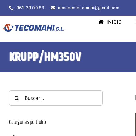
Saltar
961 39 90 83
almacentecomahi@gmail.com
al
contenido
INICIO
KRUPP/HM350V
Buscar:
Categorias portfolio