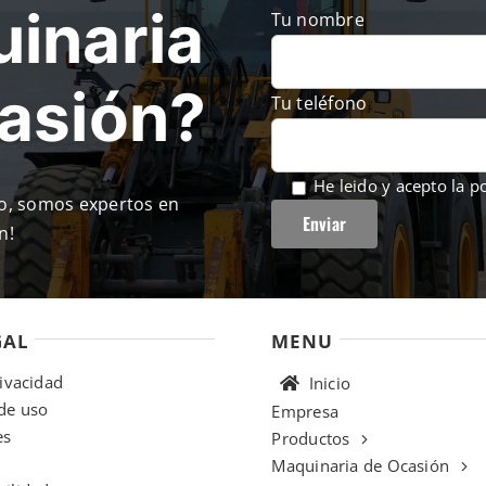
inaria
Tu nombre
casión?
Tu teléfono
He leido y acepto la
po
so, somos expertos en
n!
GAL
MENU
rivacidad
Inicio
de uso
Empresa
es
Productos
Maquinaria de Ocasión