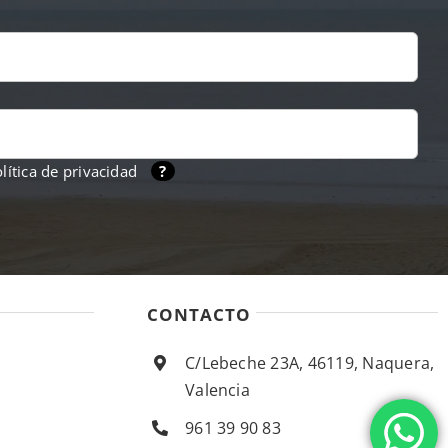
lítica de privacidad
?
CONTACTO
C/Lebeche 23A, 46119, Naquera,
Valencia
961 39 90 83