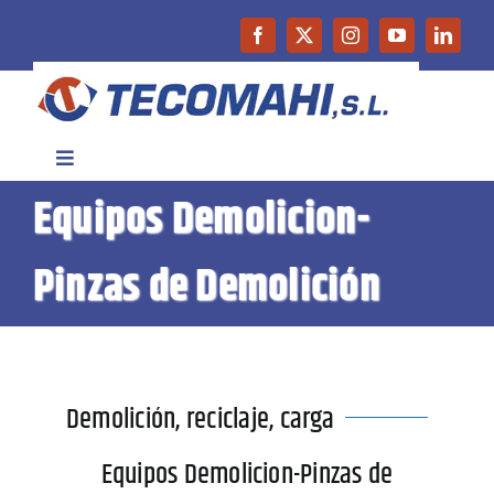
Saltar
al
contenido
Toggle
Navigation
Equipos Demolicion-
Inicio
Pinzas de Demolición
Empresa
Productos
Demolición, reciclaje, carga
Maquinaria de Ocasión
Equipos Demolicion-Pinzas de