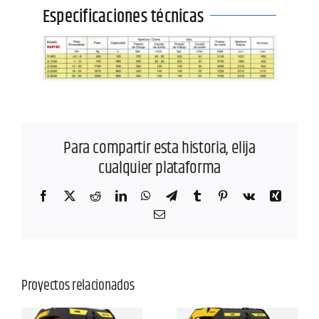
Especificaciones técnicas
Para compartir esta historia, elija
cualquier plataforma
Facebook
X
Reddit
LinkedIn
WhatsApp
Telegram
Tumblr
Pinterest
Vk
Xing
Correo
electrónico
Proyectos relacionados