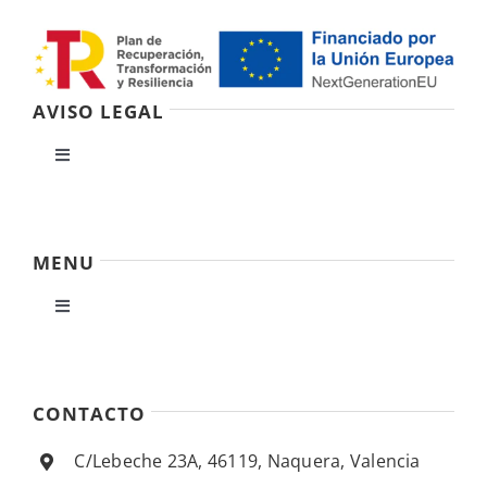
AVISO LEGAL
Toggle
Navigation
Política de privacidad
MENU
Condiciones de uso
Toggle
Navigation
Ley de cookies
Inicio
CONTACTO
Accesibilidad
Empresa
C/Lebeche 23A, 46119, Naquera, Valencia