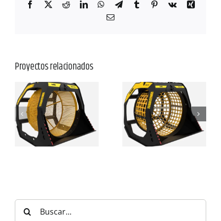
Facebook
X
Reddit
LinkedIn
WhatsApp
Telegram
Tumblr
Pinterest
Vk
Xing
Correo
electrónico
Proyectos relacionados
Buscar: