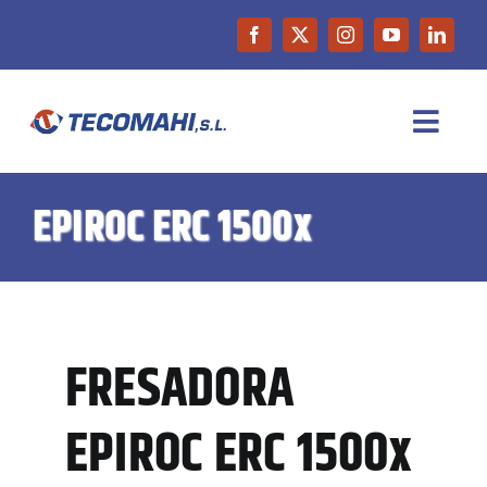
Saltar
al
contenido
Toggl
Navig
INICIO
EPIROC ERC 1500x
EMPRESA
PRODUCTOS
FRESADORA
MAQUINARIA DE OCASIÓN
EPIROC ERC 1500x
NOTICIAS