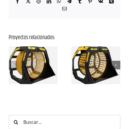
Facebook
X
Reddit
LinkedIn
WhatsApp
Telegram
Tumblr
Pinterest
Vk
Xing
Correo
electrónico
Proyectos relacionados
Buscar: