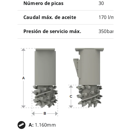
Número de picas
30
Caudal máx. de aceite
170 l/min
Presión de servicio máx.
350bar
A:
1.160mm