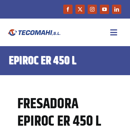
Saltar
al
contenido
Toggl
Navig
INICIO
EPIROC ER 450 L
EMPRESA
PRODUCTOS
FRESADORA
MAQUINARIA DE OCASIÓN
EPIROC ER 450 L
NOTICIAS