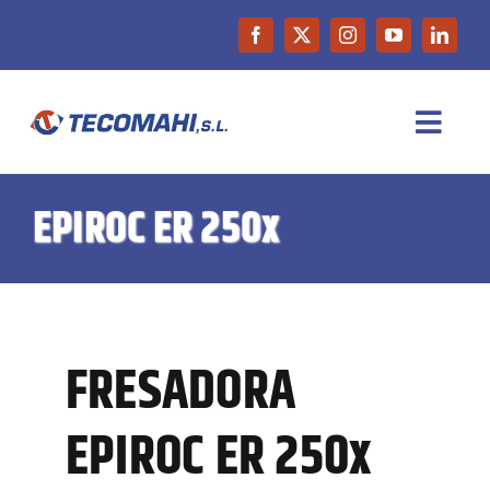
Saltar
al
contenido
Toggl
Navig
INICIO
EPIROC ER 250x
EMPRESA
PRODUCTOS
FRESADORA
MAQUINARIA DE OCASIÓN
EPIROC ER 250x
NOTICIAS