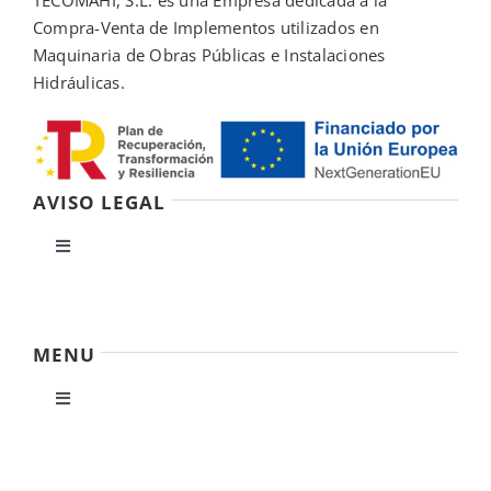
Compra-Venta de Implementos utilizados en
Maquinaria de Obras Públicas e Instalaciones
Hidráulicas.
AVISO LEGAL
Toggle
Navigation
Política de privacidad
MENU
Condiciones de uso
Toggle
Navigation
Ley de cookies
Inicio