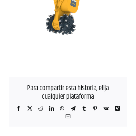
Para compartir esta historia, elija
cualquier plataforma
Facebook
X
Reddit
LinkedIn
WhatsApp
Telegram
Tumblr
Pinterest
Vk
Xing
Correo
electrónico