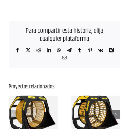
Para compartir esta historia, elija
cualquier plataforma
Facebook
X
Reddit
LinkedIn
WhatsApp
Telegram
Tumblr
Pinterest
Vk
Xing
Correo
electrónico
Proyectos relacionados