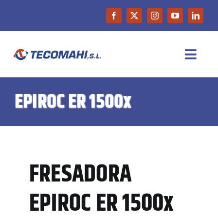
Saltar
al
contenido
Toggl
Navig
INICIO
EPIROC ER 1500x
EMPRESA
PRODUCTOS
FRESADORA
MAQUINARIA DE OCASIÓN
EPIROC ER 1500x
NOTICIAS