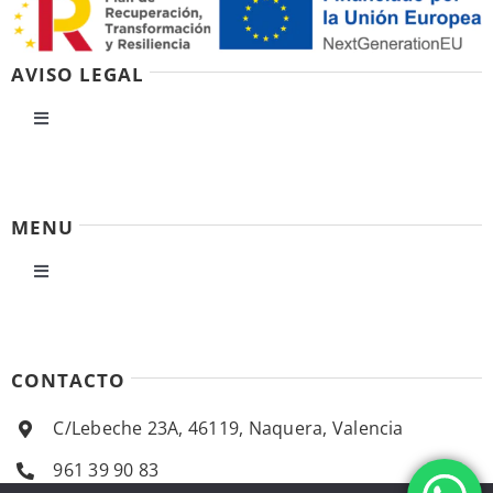
AVISO LEGAL
Toggle
Navigation
Política de privacidad
MENU
Condiciones de uso
Toggle
Navigation
Ley de cookies
Inicio
CONTACTO
Accesibilidad
Empresa
C/Lebeche 23A, 46119, Naquera, Valencia
Ayuda accesibilidad
961 39 90 83
Productos