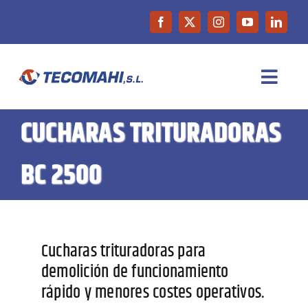
Saltar
al
contenido
Toggl
Navig
CUCHARAS TRITURADORAS
INICIO
BC 2500
EMPRESA
PRODUCTOS
Cucharas trituradoras para
MAQUINARIA DE OCASIÓN
demolición de funcionamiento
rápido y menores costes operativos.
NOTICIAS