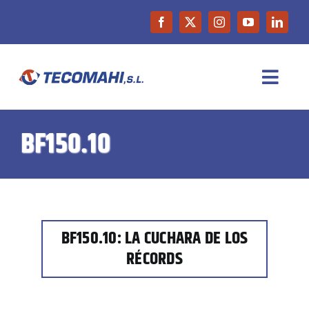
Saltar
al
contenido
Toggl
Navig
INICIO
BF150.10
EMPRESA
PRODUCTOS
BF150.10: LA CUCHARA DE LOS
RÉCORDS
MAQUINARIA DE OCASIÓN
NOTICIAS