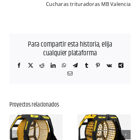
Cucharas trituradoras MB Valencia
Para compartir esta historia, elija
cualquier plataforma
Facebook
X
Reddit
LinkedIn
WhatsApp
Telegram
Tumblr
Pinterest
Vk
Xing
Correo
electrónico
Proyectos relacionados