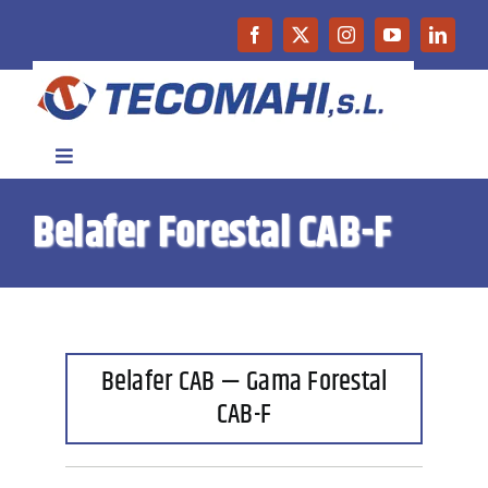
Saltar
al
contenido
Toggle
Navigation
Belafer Forestal CAB-F
Inicio
Empresa
Productos
Belafer CAB — Gama Forestal
CAB-F
Maquinaria de Ocasión