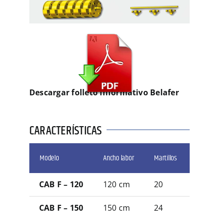
Descargar folleto informativo Belafer
CARACTERÍSTICAS
Modelo
Ancho labor
Martillos
Peso
CAB F – 120
120 cm
20
1.400
CAB F – 150
150 cm
24
1.600