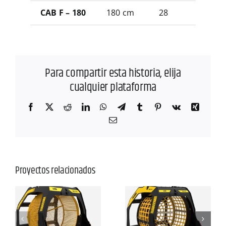
CAB F – 180
180 cm
28
1.700
Para compartir esta historia, elija
cualquier plataforma
Facebook
X
Reddit
LinkedIn
WhatsApp
Telegram
Tumblr
Pinterest
Vk
Xing
Correo
electrónico
Proyectos relacionados