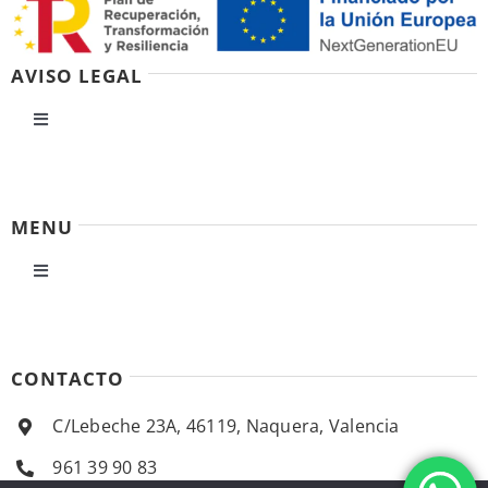
AVISO LEGAL
Toggle
Navigation
Política de privacidad
MENU
Condiciones de uso
Toggle
Navigation
Ley de cookies
Inicio
CONTACTO
Accesibilidad
Empresa
C/Lebeche 23A, 46119, Naquera, Valencia
Ayuda accesibilidad
961 39 90 83
Productos