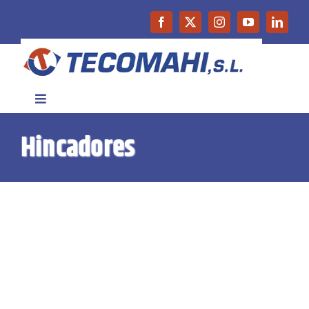
Saltar
al
contenido
Toggle
Navigation
Hincadores
Inicio
Empresa
Productos
Maquinaria de Ocasión