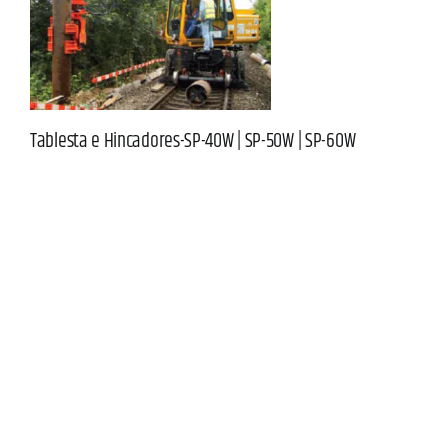
Tablesta e Hincadores-SP-4OW | SP-5OW | SP-6OW