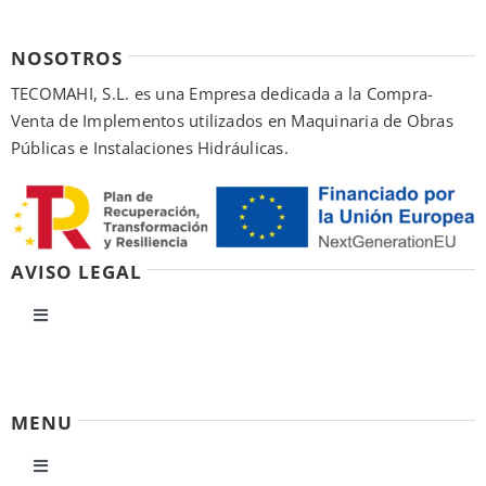
NOSOTROS
TECOMAHI, S.L. es una Empresa dedicada a la Compra-
Venta de Implementos utilizados en Maquinaria de Obras
Públicas e Instalaciones Hidráulicas.
AVISO LEGAL
Toggle
Navigation
Política de privacidad
MENU
Condiciones de uso
Toggle