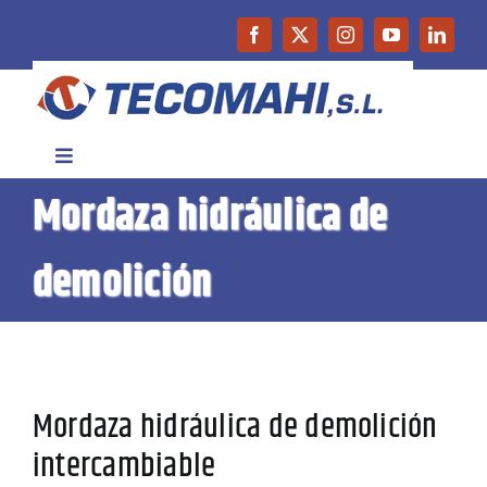
Saltar
al
contenido
Toggle
Navigation
Mordaza hidráulica de
Inicio
demolición
Empresa
Productos
Mordaza hidráulica de demolición
Maquinaria de Ocasión
intercambiable