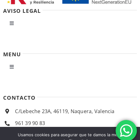
AVISO LEGAL
Toggle
Navigation
Política de privacidad
MENU
Condiciones de uso
Toggle
Navigation
Ley de cookies
Inicio
CONTACTO
Accesibilidad
Empresa
C/Lebeche 23A, 46119, Naquera, Valencia
Ayuda accesibilidad
961 39 90 83
Productos
almacentecomahi@gmail.com
Usamos cookies para asegurar que te damos la mejor