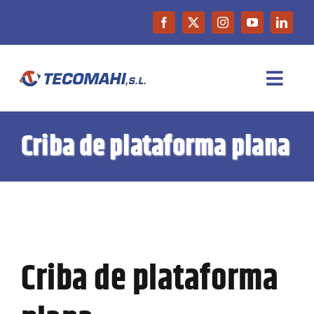
Saltar
al
contenido
Toggl
Navig
INICIO
Criba de plataforma plana
EMPRESA
PRODUCTOS
Criba de plataforma
MAQUINARIA DE OCASIÓN
NOTICIAS